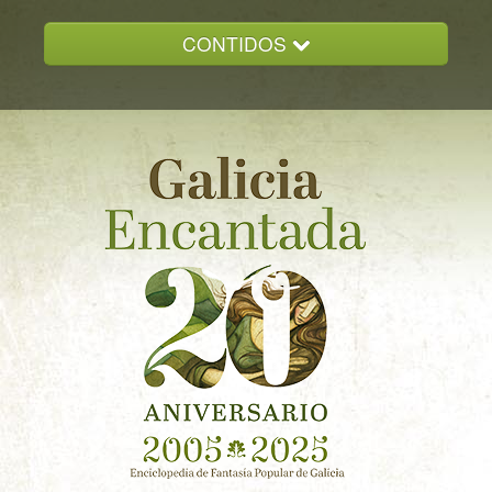
CONTIDOS
INICIO
GALICIA ENCANTADA
DOCUMENTACION
NOVAS
CONTACTO