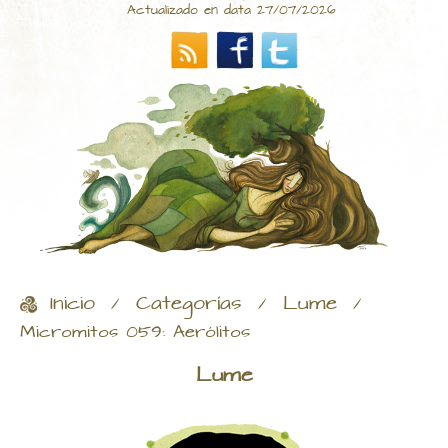
Actualizado en data 27/07/2026
Inicio
Categorías
Lume
/
/
/
Micromitos 059: Aerólitos
Lume