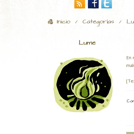
Inicio
Categorías
L
/
/
Lume
En 
mal
[Te
Com