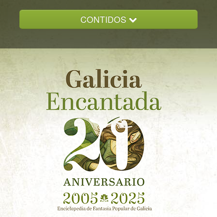
CONTIDOS
INICIO
GALICIA ENCANTADA
DOCUMENTACION
NOVAS
CONTACTO