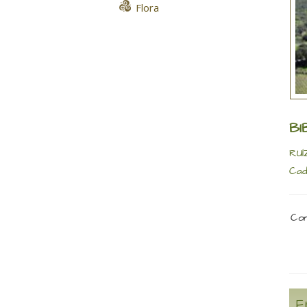
Flora
BI
RUÍ
Cad
Com
E