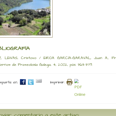
BLIOGRAFÍA
Z LEIVAS, Cristovo / EIROA GARCÍA-GARAVAL, Juan A., Fras
ernos de Fraseoloxía Galega, 4, 2002, páx. 363-379.
parte en.
Imprimir.
nviar comentario a este artigo: