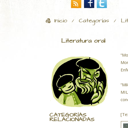
Inicio
Categorías
Li
/
/
Literatura oral
“Mo
Mor
Enf
“Mi
MIL
con
CATEGORÍAS
[Te
RELACIONADAS