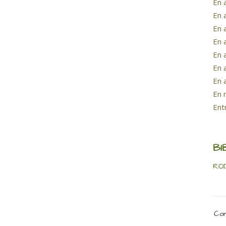
En 
En 
En 
En 
En 
En 
En 
En 
Ent
BI
ROD
Com