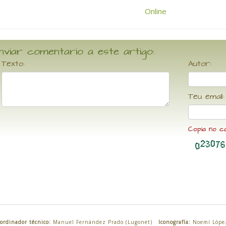
nviar comentario a este artigo:
Texto:
Autor:
Teu email:
Copia no c
ordinador técnico:
Manuel Fernández Prado (Lugonet)
Iconografía:
Noemí Lópe