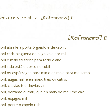
teratura oral
/
[Refraneiro] E
[Refraneiro] E
abril ábrelle a porta ó gando e déixao ir.
abril cada pingueira de auga vale por mil.
abril e maio fai fariña para todo o ano.
abril inda está o porco no cubil.
abril os espárragos para min e en maio para meu amo.
abril, augas mil, e en maio, tres ou catro.
bril, chuvias ir e chuvias vir.
abril, déixame durmir, que en maio de meu me caio.
bril, espigas mil.
abril, ponte o capelo ruín.