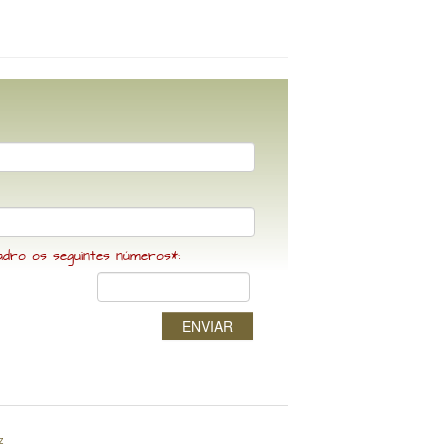
adro os seguintes números*:
ENVIAR
z