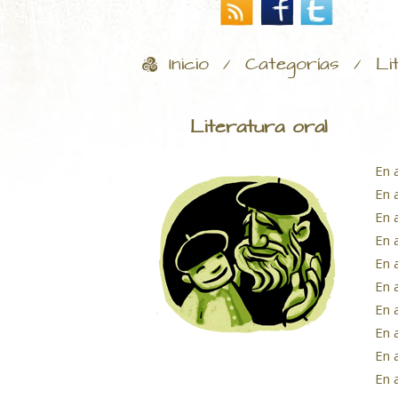
Inicio
Categorías
Li
/
/
Literatura oral
En 
En 
En 
En 
En 
En 
En a
En 
En a
En 