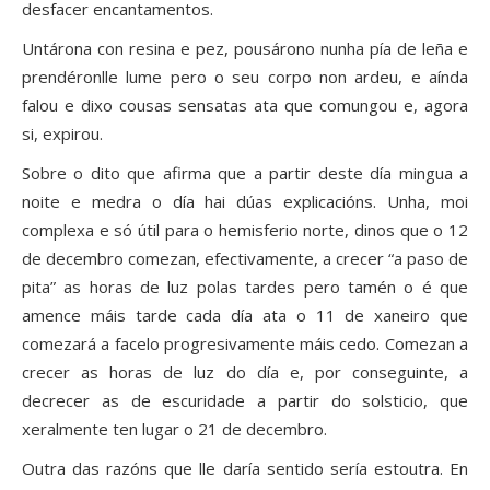
desfacer encantamentos.
Untárona con resina e pez, pousárono nunha pía de leña e
prendéronlle lume pero o seu corpo non ardeu, e aínda
falou e dixo cousas sensatas ata que comungou e, agora
si, expirou.
Sobre o dito que afirma que a partir deste día mingua a
noite e medra o día hai dúas explicacións. Unha, moi
complexa e só útil para o hemisferio norte, dinos que o 12
de decembro comezan, efectivamente, a crecer “a paso de
pita” as horas de luz polas tardes pero tamén o é que
amence máis tarde cada día ata o 11 de xaneiro que
comezará a facelo progresivamente máis cedo. Comezan a
crecer as horas de luz do día e, por conseguinte, a
decrecer as de escuridade a partir do solsticio, que
xeralmente ten lugar o 21 de decembro.
Outra das razóns que lle daría sentido sería estoutra. En