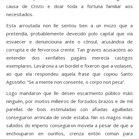
causa de Cristo e doar toda a fortuna familiar aos
necesitados.
Esta arroutada non lle sentou ben a un mozo que a
pretendía, probablemente devecido polo capital que vía
esvaecer e denunciouna ante o cónsul, acusándoa de
corrupta e de fervorosa crente. Tan graves acusacións ao
entender dos xerifaltes pagáns merecía castigos
exemplares. Levárona a un bordel e fixeron que a violasen,
ao que ela respondeu aquela frase que copiou Santo
Agostiño: “Se a mente non consente, o corpo non peca”.
Logo mandaron que lle desen escarmento público máis
ninguén, por moitos milleiros de forzudos brazos e de mil
parellas de bois estimuladas con afiadas aguilladas
conseguiron arrincala de onde estaba. Nin os magos máis
sabidos do imperio conseguiron movela a pesar de que a
enchouparon en ouriños, crenza entón común para