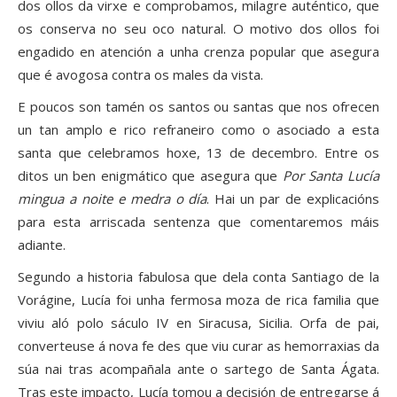
dos ollos da virxe e comprobamos, milagre auténtico, que
os conserva no seu oco natural. O motivo dos ollos foi
engadido en atención a unha crenza popular que asegura
que é avogosa contra os males da vista.
E poucos son tamén os santos ou santas que nos ofrecen
un tan amplo e rico refraneiro como o asociado a esta
santa que celebramos hoxe, 13 de decembro. Entre os
ditos un ben enigmático que asegura que
Por Santa Lucía
mingua a noite e medra o día
. Hai un par de explicacións
para esta arriscada sentenza que comentaremos máis
adiante.
Segundo a historia fabulosa que dela conta Santiago de la
Vorágine, Lucía foi unha fermosa moza de rica familia que
viviu aló polo sáculo IV en Siracusa, Sicilia. Orfa de pai,
converteuse á nova fe des que viu curar as hemorraxias da
súa nai tras acompañala ante o sartego de Santa Ágata.
Tras este impacto, Lucía tomou a decisión de entregarse á