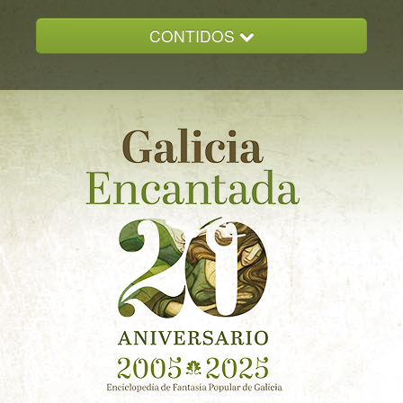
CONTIDOS
INICIO
GALICIA ENCANTADA
DOCUMENTACION
NOVAS
CONTACTO