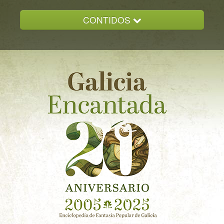
CONTIDOS
INICIO
GALICIA ENCANTADA
DOCUMENTACION
NOVAS
CONTACTO