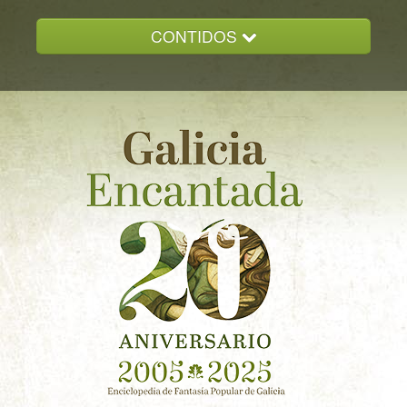
CONTIDOS
INICIO
GALICIA ENCANTADA
DOCUMENTACION
NOVAS
CONTACTO