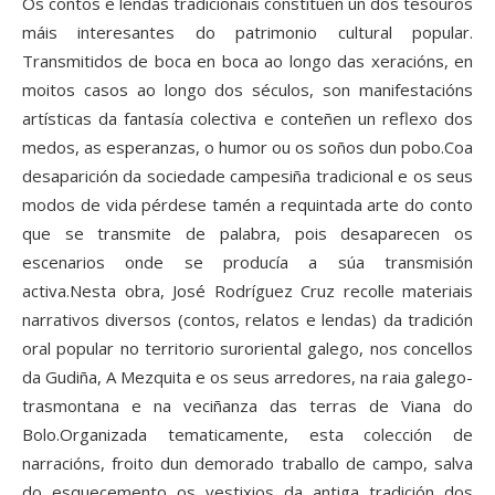
Os contos e lendas tradicionais constitúen un dos tesouros
máis interesantes do patrimonio cultural popular.
Transmitidos de boca en boca ao longo das xeracións, en
moitos casos ao longo dos séculos, son manifestacións
artísticas da fantasía colectiva e conteñen un reflexo dos
medos, as esperanzas, o humor ou os soños dun pobo.Coa
desaparición da sociedade campesiña tradicional e os seus
modos de vida pérdese tamén a requintada arte do conto
que se transmite de palabra, pois desaparecen os
escenarios onde se producía a súa transmisión
activa.Nesta obra, José Rodríguez Cruz recolle materiais
narrativos diversos (contos, relatos e lendas) da tradición
oral popular no territorio suroriental galego, nos concellos
da Gudiña, A Mezquita e os seus arredores, na raia galego-
trasmontana e na veciñanza das terras de Viana do
Bolo.Organizada tematicamente, esta colección de
narracións, froito dun demorado traballo de campo, salva
do esquecemento os vestixios da antiga tradición dos