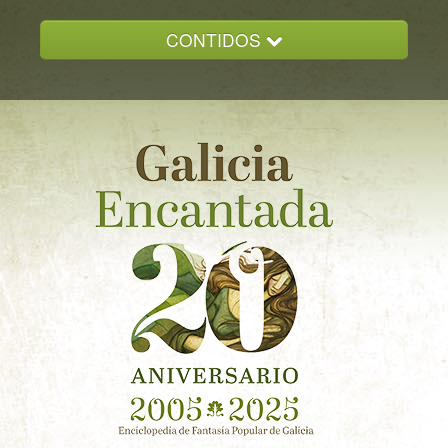
CONTIDOS
INICIO
GALICIA ENCANTADA
DOCUMENTACION
NOVAS
CONTACTO