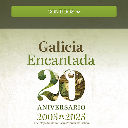
CONTIDOS
INICIO
GALICIA ENCANTADA
DOCUMENTACION
NOVAS
CONTACTO