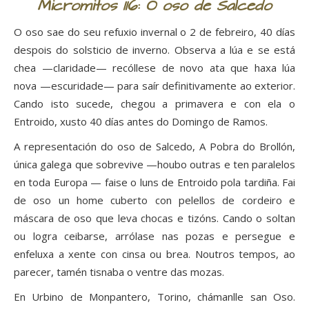
Micromitos 116: O oso de Salcedo
O oso sae do seu refuxio invernal o 2 de febreiro, 40 días
despois do solsticio de inverno. Observa a lúa e se está
chea —claridade— recóllese de novo ata que haxa lúa
nova —escuridade— para saír definitivamente ao exterior.
Cando isto sucede, chegou a primavera e con ela o
Entroido, xusto 40 días antes do Domingo de Ramos.
A representación do oso de Salcedo, A Pobra do Brollón,
única galega que sobrevive —houbo outras e ten paralelos
en toda Europa — faise o luns de Entroido pola tardiña. Fai
de oso un home cuberto con pelellos de cordeiro e
máscara de oso que leva chocas e tizóns. Cando o soltan
ou logra ceibarse, arrólase nas pozas e persegue e
enfeluxa a xente con cinsa ou brea. Noutros tempos, ao
parecer, tamén tisnaba o ventre das mozas.
En Urbino de Monpantero, Torino, chámanlle san Oso.