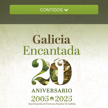
CONTIDOS
INICIO
GALICIA ENCANTADA
DOCUMENTACION
NOVAS
CONTACTO