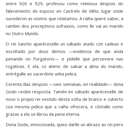
entre 926 e 929, profesou como relixiosa despois do
falecemento do esposo en Castrelo de Miño, lugar onde
sucederon as visións que relatamos. A raíña quere saber, a
cambio dos preceptivos sufraxios, como lle vai ao marido
no Outro Mundo.
O rei Sancho aparéceselle un sábado atado con cadeas e
escoltado por dous demos —evidencia de que anda
penando no Purgatorio— e pídelle que persevere nas
rogativas. E ela, co ánimo de salvar a alma do marido,
entrégalle ao sacerdote unha pelica.
Corenta días despois —seis semanas, en realidade— dona
Godo recibe resposta. Tamén en sábado aparéceselle de
novo o propio rei vestido desta volta de branco e cuberto
coa mesma pelica que a raíña ofrecera, e cóntalle como
grazas a ela se librou da pena eterna.
Dona Godo, emocionada, quixo darlle un abrazo ao rei pero