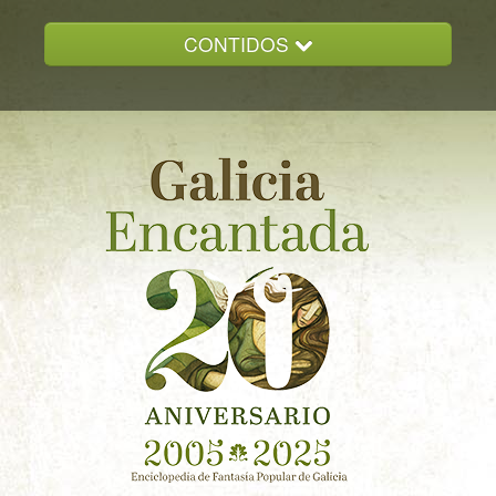
CONTIDOS
INICIO
GALICIA ENCANTADA
DOCUMENTACION
NOVAS
CONTACTO