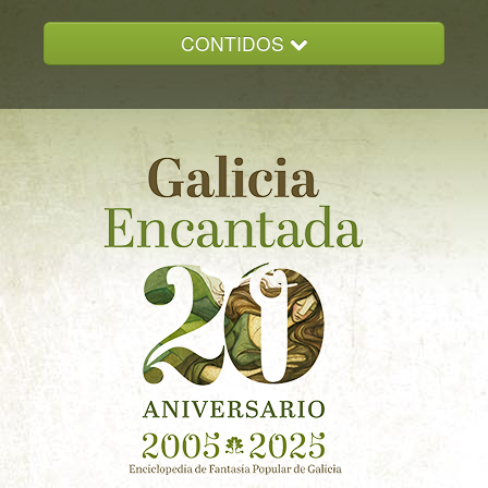
CONTIDOS
INICIO
GALICIA ENCANTADA
DOCUMENTACION
NOVAS
CONTACTO