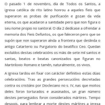
O pasado 1 de novembro, día de Todos os Santos, a
igrexa católica de rito latino honrou a aqueles fieis que
superaron as probas de purificación e gozan da vida
eterna, os que acadaron a santidade pero que non figura o
seu nome propio no santoral. O día 2 dedícase a ofrendar a
memoria dos Fieis Defuntos, os que faleceron pero que se
supón que non superaron aínda a fronteira que deslinda o
antigo Catarterio ou Purgatorio do beatífico Ceo. Quedan
excluídos destas celebracións os máis de sete mil santos e
santas, beatos e beatas canonizados que figuran no
Martiriloxio Romano e tamén, naturalmente, os vivos.
A igrexa tardou en fixar con carácter definitivo estas dúas
celebracións. Tras as grandes persecucións decretadas
contra os cristiáns por Diocleciano no s. IV, nas que moitos
deles foron torturados e asasinados, un gran número
destes perseguidos foron considerados mártires. Tempo
despois, para lembrar a morte destes mártires a igrexa