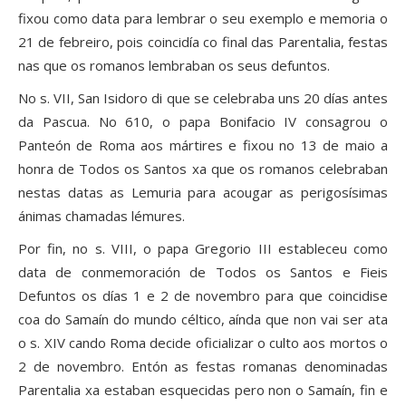
fixou como data para lembrar o seu exemplo e memoria o
21 de febreiro, pois coincidía co final das Parentalia, festas
nas que os romanos lembraban os seus defuntos.
No s. VII, San Isidoro di que se celebraba uns 20 días antes
da Pascua. No 610, o papa Bonifacio IV consagrou o
Panteón de Roma aos mártires e fixou no 13 de maio a
honra de Todos os Santos xa que os romanos celebraban
nestas datas as Lemuria para acougar as perigosísimas
ánimas chamadas lémures.
Por fin, no s. VIII, o papa Gregorio III estableceu como
data de conmemoración de Todos os Santos e Fieis
Defuntos os días 1 e 2 de novembro para que coincidise
coa do Samaín do mundo céltico, aínda que non vai ser ata
o s. XIV cando Roma decide oficializar o culto aos mortos o
2 de novembro. Entón as festas romanas denominadas
Parentalia xa estaban esquecidas pero non o Samaín, fin e