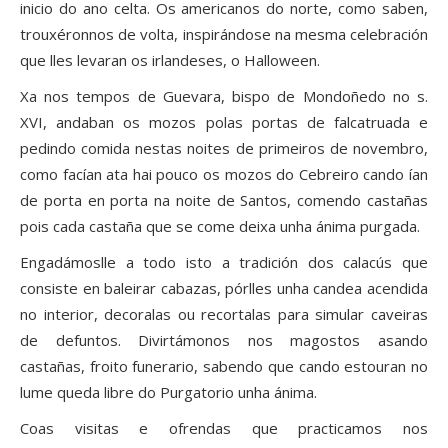
inicio do ano celta. Os americanos do norte, como saben,
trouxéronnos de volta, inspirándose na mesma celebración
que lles levaran os irlandeses, o Halloween.
Xa nos tempos de Guevara, bispo de Mondoñedo no s.
XVI, andaban os mozos polas portas de falcatruada e
pedindo comida nestas noites de primeiros de novembro,
como facían ata hai pouco os mozos do Cebreiro cando ían
de porta en porta na noite de Santos, comendo castañas
pois cada castaña que se come deixa unha ánima purgada.
Engadámoslle a todo isto a tradición dos calacús que
consiste en baleirar cabazas, pórlles unha candea acendida
no interior, decoralas ou recortalas para simular caveiras
de defuntos. Divirtámonos nos magostos asando
castañas, froito funerario, sabendo que cando estouran no
lume queda libre do Purgatorio unha ánima.
Coas visitas e ofrendas que practicamos nos