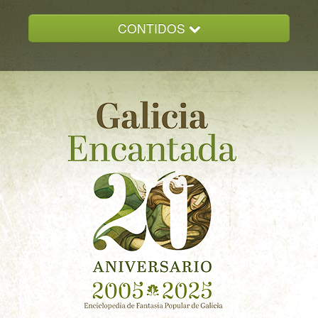
CONTIDOS
INICIO
GALICIA ENCANTADA
DOCUMENTACION
NOVAS
CONTACTO