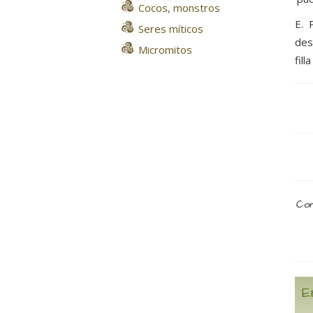
Cocos, monstros
E. 
Seres míticos
des
Micromitos
fill
Com
E