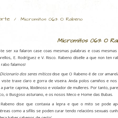
rte
/
Micromitos 063: O Rabeno
Micromitos 063: O Ra
te ser xa falaron case coas mesmas palabras e coas mesmas 
arellos, E. Rodríguez e V. Risco. Rabeno díselle a que non ten r
 rabo falamos!
Dicionario dos seres míticos
dise que O Rabeno é de cor amarela
 viste traxe claro e gorra de viseira. Anda polos camiños e nos
 a parte caprina, libidinoso e violador de mulleres. Por tanto, 
co, o Busgoso asturiano, e os nosos Meco e Home das Bubas.
Rabeno dise que contaxia a lepra e que o mito se pode ap
éreas como a sifilis se poden curar tendo relacións sexuais cunh
dera haber rabenos de certo’.