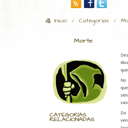
Inicio
Categorías
Mo
/
/
Morte
Des
Alv
que
No
que
sen
vas
Do 
CATEGORÍAS
RELACIONADAS
ven
‘pu