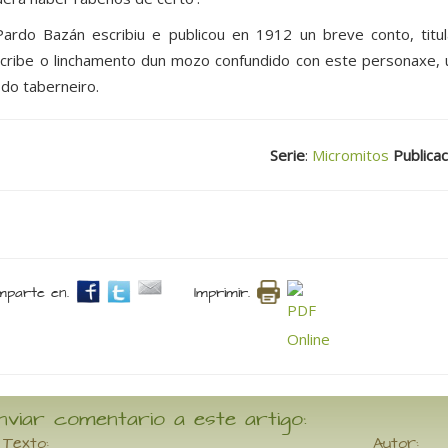
Pardo Bazán escribiu e publicou en 1912 un breve conto, tit
cribe o linchamento dun mozo confundido con este personaxe, un
a do taberneiro.
Serie
:
Micromitos
Publicac
parte en.
Imprimir.
nviar comentario a este artigo:
Texto:
Autor: