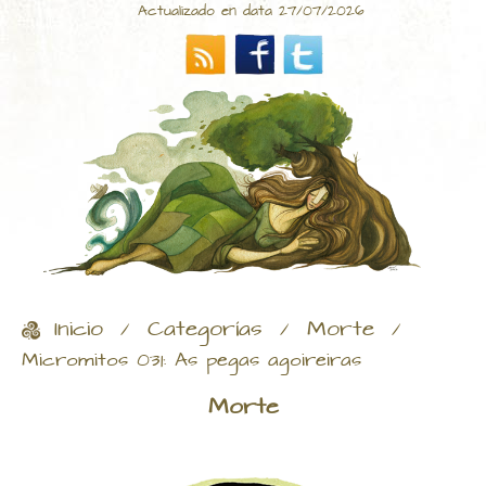
Actualizado en data 27/07/2026
Inicio
Categorías
Morte
/
/
/
Micromitos 031: As pegas agoireiras
Morte