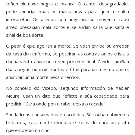
teñen plumaxe negra e branca. O canto, desagradable,
pode anunciar boas ou malas novas para quen o saiba
interpretar. Os acenos son augurais: se moven o rabo
arreo presaxian mala sorte e se andan salta que salta é
sinal de boa sorte.
O peor é que agoiran a morte. Se voan enriba ou arredor
da casa dun enfermo, se peteiran as contras ou os cristais
dunha ventá anuncian o seu próximo final. Cando camiñan
dúas pegas ou máis xuntas e fitan para un mesmo punto,
anuncian unha morte nesa dirección.
No concello do Vicedo, segundo información de Xabier
Moure, usan un dito que reflicte a súa capacidade para
predicir: "Cara onde pon o rabo, deixa o recado".
Son ladroas consumadas e escollidas. Só rouban obxectos
brillantes, xeralmente moedas e xoias de ouro ou prata
que empetan no niño.