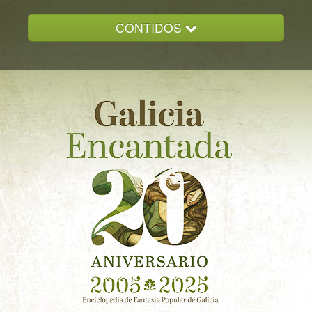
CONTIDOS
INICIO
GALICIA ENCANTADA
DOCUMENTACION
NOVAS
CONTACTO