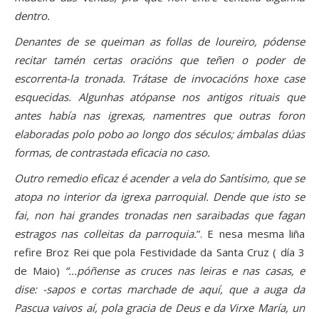
dentro.
Denantes de se queiman as follas de loureiro, pódense
recitar tamén certas oracións que teñen o poder de
escorrenta-la tronada. Trátase de invocacións hoxe case
esquecidas. Algunhas atópanse nos antigos rituais que
antes había nas igrexas, namentres que outras foron
elaboradas polo pobo ao longo dos séculos; ámbalas dúas
formas, de contrastada eficacia no caso.
Outro remedio eficaz é acender a vela do Santísimo, que se
atopa no interior da igrexa parroquial. Dende que isto se
fai, non hai grandes tronadas nen saraibadas que fagan
estragos nas colleitas da parroquia.
”. E nesa mesma liña
refire Broz Rei que pola Festividade da Santa Cruz ( día 3
de Maio)
“...póñense as cruces nas leiras e nas casas, e
dise: -sapos e cortas marchade de aquí, que a auga da
Pascua vaivos aí, pola gracia de Deus e da Virxe María, un