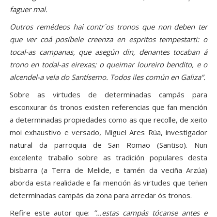
faguer mal.
Outros remédeos hai contr´os tronos que non deben ter
que ver coá posíbele creenza en espritos tempestarti: o
tocal-as campanas, que asegún din, denantes tocaban á
trono en todal-as eirexas; o queimar loureiro bendito, e o
alcendel-a vela do Santísemo. Todos iles común en Galiza”.
Sobre as virtudes de determinadas campás para
esconxurar ós tronos existen referencias que fan mención
a determinadas propiedades como as que recolle, de xeito
moi exhaustivo e versado, Miguel Ares Rúa, investigador
natural da parroquia de San Romao (Santiso). Nun
excelente traballo sobre as tradición populares desta
bisbarra (a Terra de Melide, e tamén da veciña Arzúa)
aborda esta realidade e fai mención ás virtudes que teñen
determinadas campás da zona para arredar ós tronos.
Refire este autor que:
“…estas campás tócanse antes e