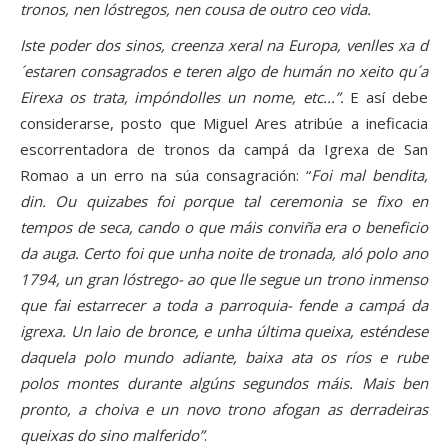
tronos, nen lóstregos, nen cousa de outro ceo vida.
Iste poder dos sinos, creenza xeral na Europa, venlles xa d
´estaren consagrados e teren algo de humán no xeito qu´a
Eirexa os trata, impóndolles un nome, etc...”.
E así debe
considerarse, posto que Miguel Ares atribúe a ineficacia
escorrentadora de tronos da campá da Igrexa de San
Romao a un erro na súa consagración: “
Foi mal bendita,
din. Ou quizabes foi porque tal ceremonia se fixo en
tempos de seca, cando o que máis conviña era o beneficio
da auga. Certo foi que unha noite de tronada, aló polo ano
1794, un gran lóstrego- ao que lle segue un trono inmenso
que fai estarrecer a toda a parroquia- fende a campá da
igrexa. Un laio de bronce, e unha última queixa, esténdese
daquela polo mundo adiante, baixa ata os ríos e rube
polos montes durante algúns segundos máis. Mais ben
pronto, a choiva e un novo trono afogan as derradeiras
queixas do sino malferido”
.