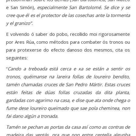
e San Simón),
especialmente San Bartolomé. Se dice y se
cree que él es el protector de las cosechas ante la tormenta
y el granizo”.
E volvendo ó saber do pobo, recollido moi rigorosamente
por Ares Rúa, como métodos para combater ós tronos ou
para protexerse do efecto danoso dos mesmos, cita os
seguintes:
“
Cando a treboada está cerca e xa se están a sentir os
tronos, quéimanse na lareira follas de loureiro bendito,
tamén chamadas cruces de San Pedro Mártir. Estas cruces
están feitas de dúas follas cruzadas da dita planta,
gardadas con agarimo na casa, e dise que ata onde chega o
fume dese loureiro queimado que sae pola cheminea, non
fai dano algún a tronada.
Tamén se pechan as portas da casa así como as contras de
madeira das ventás, pra que non entre centella algunha