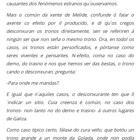
causantes dos fenómenos estranos qu´ouservamos.
Mais o común da xente de Melide, confunde ó falar o
axente co efeito por il producido, e di qu´os cregos
desconxuran os tronos direitamente, sen se referiren á
ningún ser que non seña o mesmo trono. Ora, en todol os
casos, os tronos están persoificados, e pórtanse como
seres viventes e pensantes. N-efeito, coma no caso do
demo, do trasno e nos que hemos ver das bestas, o trono
cando o desconxuran, pregunta:
-Para onde me mandas?.
E igual que n´aquiles casos, o desconxurante ten que ll
´indicar un sitio. Cuia creenza é común, no caso dos
tronos- non tanto no do demo e trasno- á outros lugares
de Galiza.
Como caso típico certo, fálase do cura vello, que botóu un
trono grande a un monte da Golada, onde non podía