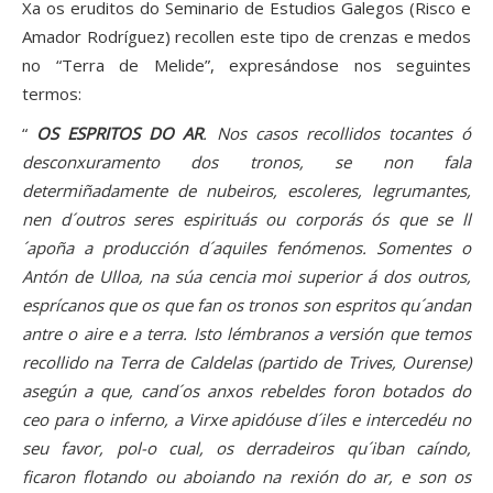
Xa os eruditos do Seminario de Estudios Galegos (Risco e
Amador Rodríguez) recollen este tipo de crenzas e medos
no “Terra de Melide”, expresándose nos seguintes
termos:
“
OS ESPRITOS DO AR
. Nos casos recollidos tocantes ó
desconxuramento dos tronos, se non fala
determiñadamente de nubeiros, escoleres, legrumantes,
nen d´outros seres espirituás ou corporás ós que se ll
´apoña a producción d´aquiles fenómenos. Somentes o
Antón de Ulloa, na súa cencia moi superior á dos outros,
esprícanos que os que fan os tronos son espritos qu´andan
antre o aire e a terra. Isto lémbranos a versión que temos
recollido na Terra de Caldelas (partido de Trives, Ourense)
asegún a que, cand´os anxos rebeldes foron botados do
ceo para o inferno, a Virxe apidóuse d´iles e intercedéu no
seu favor, pol-o cual, os derradeiros qu´iban caíndo,
ficaron flotando ou aboiando na rexión do ar, e son os