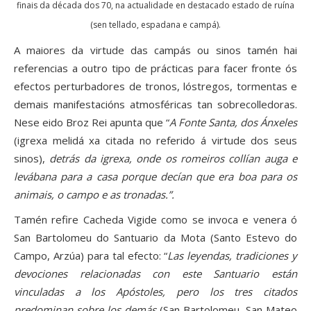
finais da década dos 70, na actualidade en destacado estado de ruína
(sen tellado, espadana e campá).
A maiores da virtude das campás ou sinos tamén hai
referencias a outro tipo de prácticas para facer fronte ós
efectos perturbadores de tronos, lóstregos, tormentas e
demais manifestacións atmosféricas tan sobrecolledoras.
Nese eido Broz Rei apunta que “
A Fonte Santa, dos Ánxeles
(igrexa melidá xa citada no referido á virtude dos seus
sinos),
detrás da igrexa, onde os romeiros collían auga e
levábana para a casa porque decían que era boa para os
animais, o campo e as tronadas.”.
Tamén refire Cacheda Vigide como se invoca e venera ó
San Bartolomeu do Santuario da Mota (Santo Estevo do
Campo, Arzúa) para tal efecto: “
Las leyendas, tradiciones y
devociones relacionadas con este Santuario están
vinculadas a los Apóstoles, pero los tres citados
predominan sobre los demás
(San Bartolomeu, San Mateo