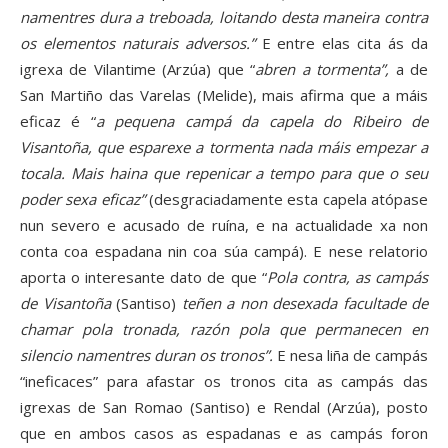
namentres dura a treboada, loitando desta maneira contra
os elementos naturais adversos.”
E entre elas cita ás da
igrexa de Vilantime (Arzúa) que “
abren a tormenta”,
a de
San Martiño das Varelas (Melide), mais afirma que a máis
eficaz é “
a pequena campá da capela do Ribeiro de
Visantoña, que esparexe a tormenta nada máis empezar a
tocala. Mais haina que repenicar a tempo para que o seu
poder sexa eficaz”
(desgraciadamente esta capela atópase
nun severo e acusado de ruína, e na actualidade xa non
conta coa espadana nin coa súa campá). E nese relatorio
aporta o interesante dato de que “
Pola contra, as campás
de Visantoña
(Santiso)
teñen a non desexada facultade de
chamar pola tronada, razón pola que permanecen en
silencio namentres duran os tronos”.
E nesa liña de campás
“ineficaces” para afastar os tronos cita as campás das
igrexas de San Romao (Santiso) e Rendal (Arzúa), posto
que en ambos casos as espadanas e as campás foron