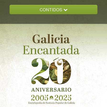
CONTIDOS
INICIO
GALICIA ENCANTADA
DOCUMENTACION
NOVAS
CONTACTO