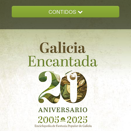
CONTIDOS
INICIO
GALICIA ENCANTADA
DOCUMENTACION
NOVAS
CONTACTO