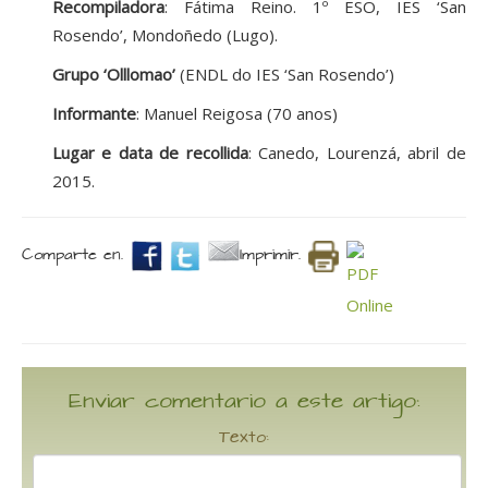
Recompiladora
: Fátima Reino. 1º ESO, IES ‘San
Rosendo’, Mondoñedo (Lugo).
Grupo ‘Olllomao’
(ENDL do IES ‘San Rosendo’)
Informante
: Manuel Reigosa (70 anos)
Lugar e data de recollida
: Canedo, Lourenzá, abril de
2015.
Comparte en.
Imprimir.
Enviar comentario a este artigo:
Texto: