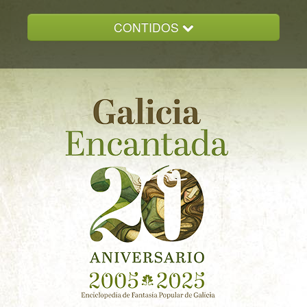
CONTIDOS
INICIO
GALICIA ENCANTADA
DOCUMENTACION
NOVAS
CONTACTO