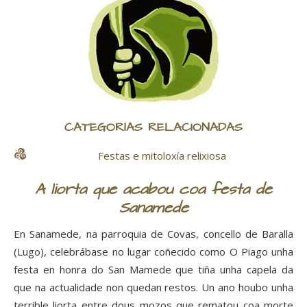
CATEGORÍAS RELACIONADAS
Festas e mitoloxía relixiosa
A liorta que acabou coa festa de
Sanamede
En Sanamede, na parroquia de Covas, concello de Baralla
(Lugo), celebrábase no lugar coñecido como O Piago unha
festa en honra do San Mamede que tiña unha capela da
que na actualidade non quedan restos. Un ano houbo unha
terrible liorta entre dous mozos que rematou coa morte