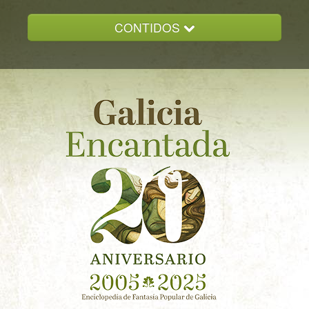
CONTIDOS
INICIO
GALICIA ENCANTADA
DOCUMENTACION
NOVAS
CONTACTO