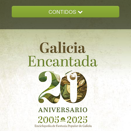
CONTIDOS
INICIO
GALICIA ENCANTADA
DOCUMENTACION
NOVAS
CONTACTO