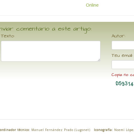
nviar comentario a este artigo:
Texto:
Autor:
Teu email:
Copia no c
ordinador técnico:
Manuel Fernández Prado (Lugonet)
Iconografía:
Noemí Lópe