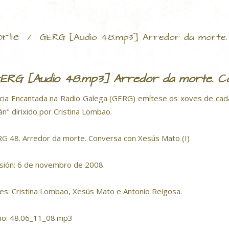
rte
/
GERG [Audio 48.mp3] Arredor da morte. 
ERG [Audio 48.mp3] Arredor da morte. Co
icia Encantada na Radio Galega (GERG) emítese os xoves de ca
án" dirixido por Cristina Lombao.
G 48. Arredor da morte. Conversa con Xesús Mato (I)
sión: 6 de novembro de 2008.
es: Cristina Lombao, Xesús Mato e Antonio Reigosa.
io: 48.06_11_08.mp3