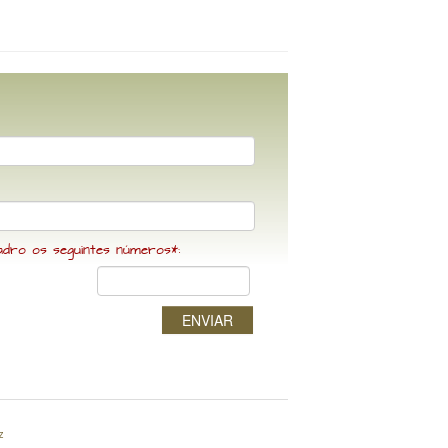
adro os seguintes números*:
ENVIAR
z