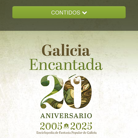
CONTIDOS
INICIO
GALICIA ENCANTADA
DOCUMENTACION
NOVAS
CONTACTO