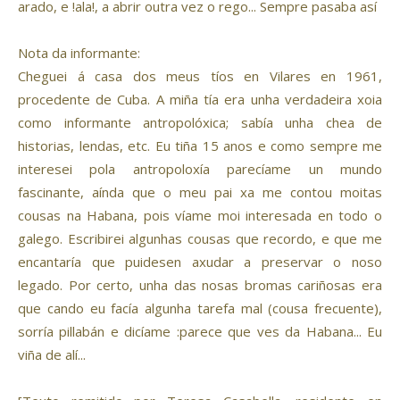
arado, e !ala!, a abrir outra vez o rego... Sempre pasaba así
Nota da informante:
Cheguei á casa dos meus tíos en Vilares en 1961,
procedente de Cuba. A miña tía era unha verdadeira xoia
como informante antropolóxica; sabía unha chea de
historias, lendas, etc. Eu tiña 15 anos e como sempre me
interesei pola antropoloxía parecíame un mundo
fascinante, aínda que o meu pai xa me contou moitas
cousas na Habana, pois víame moi interesada en todo o
galego. Escribirei algunhas cousas que recordo, e que me
encantaría que puidesen axudar a preservar o noso
legado. Por certo, unha das nosas bromas cariñosas era
que cando eu facía algunha tarefa mal (cousa frecuente),
sorría pillabán e dicíame :parece que ves da Habana... Eu
viña de alí...