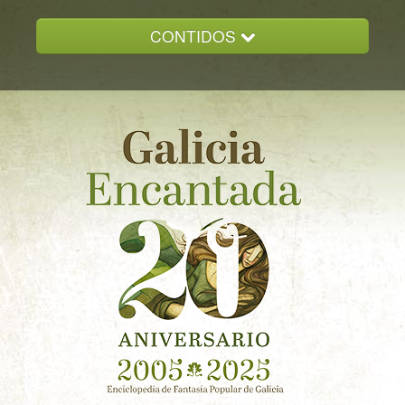
CONTIDOS
INICIO
GALICIA ENCANTADA
DOCUMENTACION
NOVAS
CONTACTO