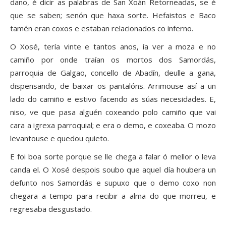
dano, é dicir as palabras de San Xoán Retorneadas, se é
que se saben; senón que haxa sorte. Hefaistos e Baco
tamén eran coxos e estaban relacionados co inferno.
O Xosé, tería vinte e tantos anos, ía ver a moza e no
camiño por onde traían os mortos dos Samordás,
parroquia de Galgao, concello de Abadín, deulle a gana,
dispensando, de baixar os pantalóns. Arrimouse así a un
lado do camiño e estivo facendo as súas necesidades. E,
niso, ve que pasa alguén coxeando polo camiño que vai
cara a igrexa parroquial; e era o demo, e coxeaba. O mozo
levantouse e quedou quieto.
E foi boa sorte porque se lle chega a falar ó mellor o leva
canda el. O Xosé despois soubo que aquel día houbera un
defunto nos Samordás e supuxo que o demo coxo non
chegara a tempo para recibir a alma do que morreu, e
regresaba desgustado.